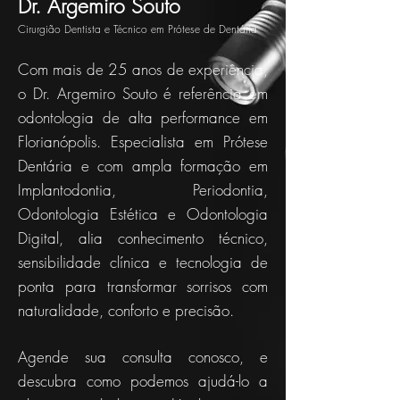
Dr. Argemiro Souto
Cirurgião Dentista e Técnico em Prótese de Dentária
Com mais de 25 anos de experiência,
o Dr. Argemiro Souto é referência em
odontologia de alta performance em
Florianópolis. Especialista em Prótese
Dentária e com ampla formação em
Implantodontia, Periodontia,
Odontologia Estética e Odontologia
Digital, alia conhecimento técnico,
sensibilidade clínica e tecnologia de
ponta para transformar sorrisos com
naturalidade, conforto e precisão.
Agende sua consulta conosco, e
descubra como podemos ajudá-lo a