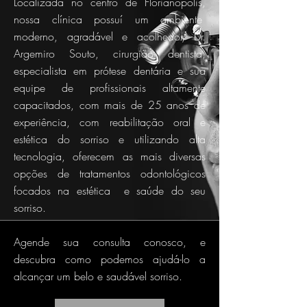
Localizada no centro de Florianópolis,
nossa clínica possuí um ambiente
moderno, agradável e acolhedor, Dr.
Argemiro Souto, cirurgião dentista,
especialista em prótese dentária e sua
equipe de profissionais altamente
capacitados, com mais de 25 anos de
experiência, com reabilitação oral e
estética do sorriso e utilizando alta
tecnologia, oferecem as mais diversas
opções de tratamentos odontológicos
focados na estética e saúde do seu
sorriso.
Agende sua consulta conosco, e
descubra como podemos ajudá-lo a
alcançar um belo e saudável sorriso.