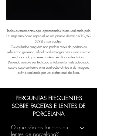
Todos os tratamentos aqui apresentados foram realizado pelo
Dr. Argemiro Souto especialista em prótese dentária
(CRO/SC
e sua equipe.
5292)
Os resultados atingidos não podem servir de padrão ou
referência genérica, afinal a odontologia não é uma ciência
exata e cada paciente contém peculiaridades únicas.
Devendo sempre ser indicado o tratamento mais adequado
caso a caso conforme uma avaliação clínica e de imagens
prévia realizada por um profissional da área.
PERGUNTAS FREQUENTES
SOBRE
FACETAS E LENTES DE
PORCELANA
O que são as facetas ou
lentes de porcelana?