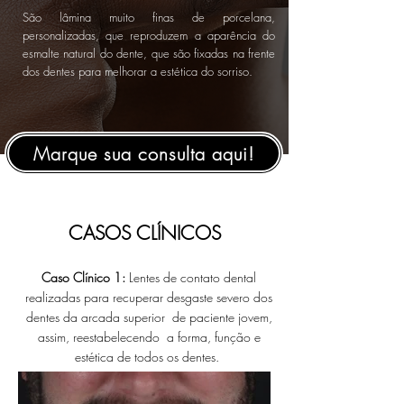
São lâmina muito finas de porcelana,
personalizadas, que reproduzem a aparência do
esmalte natural do dente, que são fixadas na frente
dos dentes para melhorar a estética do sorriso.
Marque sua consulta aqui!
CASOS CLÍNICOS
Caso Clínico 1:
L
entes de contato dental
realizadas para recuperar desgaste severo dos
dentes da arcada superior de paciente jovem,
assim
, reestabelecendo a forma, função e
estética de todos os dentes.