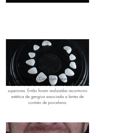
Caso Clínico 2:
Caso com necessidade de
aumento de tamanho e volume dos dentes
superiores. Então foram realizadas recontorno
estética de gengiva associada a lentes de
contato de porcelana.