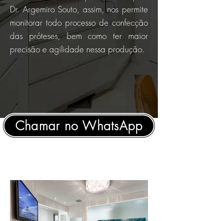
Dr. Argemiro Souto, assim, nos permite
monitorar todo processo de confecção
das próteses, bem como ter maior
precisão e agilidade nessa produção.
Chamar no WhatsApp