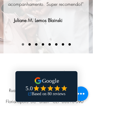
acompanhamento. Super recomendo!"
Juliane M. Lemos Blainski
ENTRE EM CONTATO
Premier Office Center
Rua Padre Roma, 482 - sala 907/908 -
Centro
Florianópolis -SC - Brasil - CEP
88010-090
(48) 99864 0040
|
(48)3225-3809
contato@argemirosouto.com.br