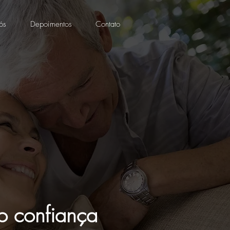
ós
Depoimentos
Contato
o confiança