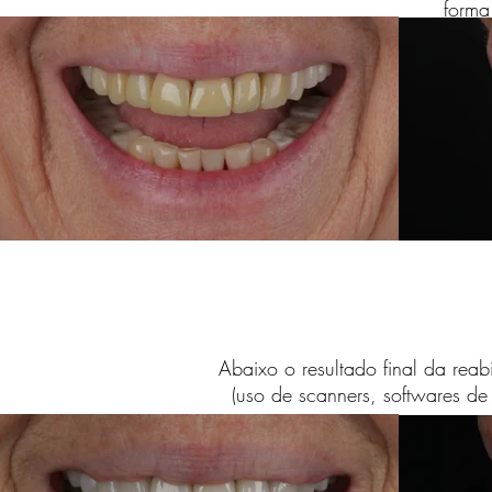
forma
Abaixo o resultado final da reab
(uso de scanners, softwares d