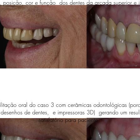
, posição, cor e função dos dentes da arcada superior e in
ilitação oral do caso 3 com cerâmicas odontológicas (porce
e desenhos de dentes, e impressoras 3D) gerando um resu
satisfatório para paciente