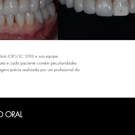
tária
e sua equipe.
(CRO/SC 5292)
xata e cada paciente contém peculiaridades
ens prévia realizada por um profissional da
O ORAL