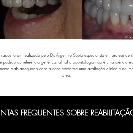
ntados foram realizado pelo Dr. Argemiro Souto especialista em prótese den
de padrão ou referência genérica, afinal a odontologia não é uma ciência e
amento mais adequado caso a caso conforme uma avaliação clínica e de imag
área.
NTAS FREQUENTES SOBRE REABILITAÇÃ