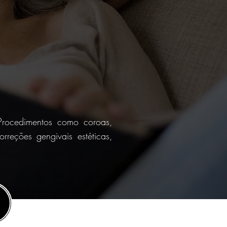
 Procedimentos como coroas,
orreções gengivais estéticas,