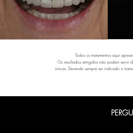
Todos os tratamentos aqui aprese
Os resultados atingidos não podem servir 
únicas. Devendo sempre ser indicado o trat
PERGU