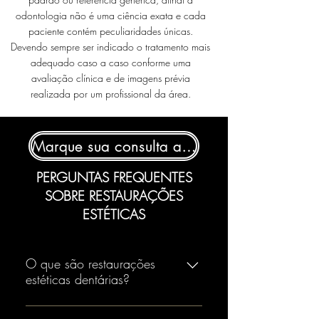
odontologia não é uma ciência exata e cada
paciente contém peculiaridades únicas.
Devendo sempre ser indicado o tratamento mais
adequado caso a caso conforme uma
avaliação clínica e de imagens prévia
realizada por um profissional da área.
Marque sua consulta aqui!
PERGUNTAS FREQUENTES
SOBRE
RESTAURAÇÕES
ESTÉTICAS
O que são restaurações
estéticas dentárias?
Restaurações estéticas dentárias